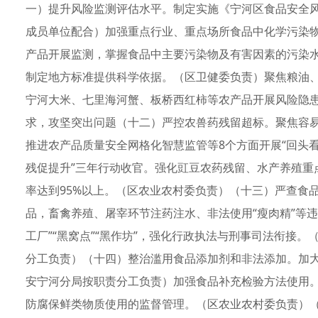
一）提升风险监测评估水平。制定实施《宁河区食品安全
成员单位配合）加强重点行业、重点场所食品中化学污染
产品开展监测，掌握食品中主要污染物及有害因素的污染
制定地方标准提供科学依据。（区卫健委负责）聚焦粮油
宁河大米、七里海河蟹、板桥西红柿等农产品开展风险隐
求，攻坚突出问题（十二）严控农兽药残留超标。聚焦容易
推进农产品质量安全网格化智慧监管等8个方面开展“回头
残促提升”三年行动收官。强化豇豆农药残留、水产养殖重
率达到95%以上。（区农业农村委负责）（十三）严查食
品，畜禽养殖、屠宰环节注药注水、非法使用“瘦肉精”等
工厂”“黑窝点”“黑作坊”，强化行政执法与刑事司法衔接
分工负责）（十四）整治滥用食品添加剂和非法添加。加大
安宁河分局按职责分工负责）加强食品补充检验方法使用。
防腐保鲜类物质使用的监督管理。（区农业农村委负责）