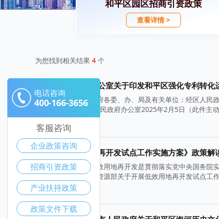
和平区园区招商引资政策
查看详情 >
为您找到相关结果
4
个
和平区人民政府办公室关于印发和平区强化专利转化
电话咨询
各街道办事处，区政府各委、办、局及有关单位：经区人民
400-166-3656
照此执行。 和平区人民政府办公室2025年2月5日（此件
2025-02-07
客服咨询
企业政策咨询
《和平区低效用地再开发试点工作实施方案》政策解
招商引资政策
一、起草背景实施低效用地再开发是贯彻落实党中央国务院实
要措施。根据《自然资源部关于开展低效用地再开发试点工作的
产业扶持政策
2024-11-12
政策文件下载