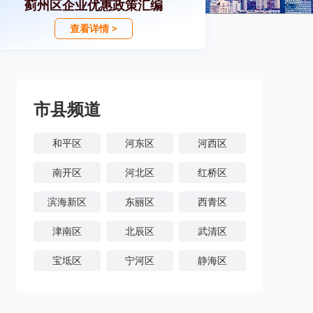
蓟州区企业优惠政策汇编
查看详情 >
市县频道
和平区
河东区
河西区
南开区
河北区
红桥区
滨海新区
东丽区
西青区
津南区
北辰区
武清区
宝坻区
宁河区
静海区
蓟州区